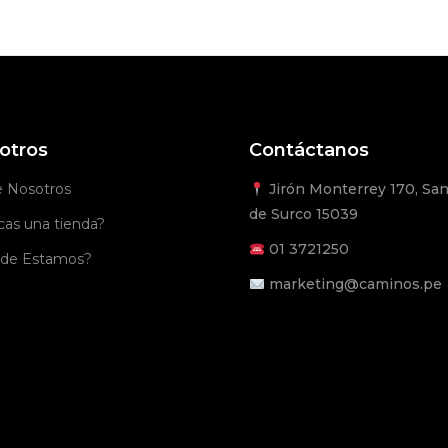
otros
Contáctanos
e Nosotros
Jirón Monterrey 170, San
de Surco 15039
as una tienda?
01
3721250
de Estamos?
marketing@caminos.pe