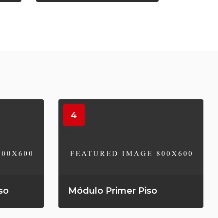
4
so
Módulo Primer Piso