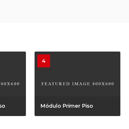
4
so
Módulo Primer Piso