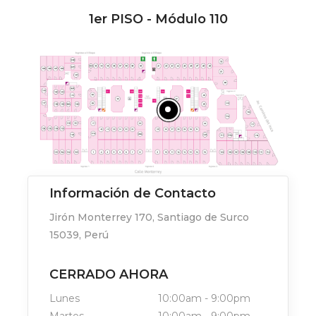
1er PISO - Módulo 110
Información de Contacto
Jirón Monterrey 170, Santiago de Surco
15039, Perú
CERRADO AHORA
Lunes
10:00am
-
9:00pm
Martes
10:00am
-
9:00pm