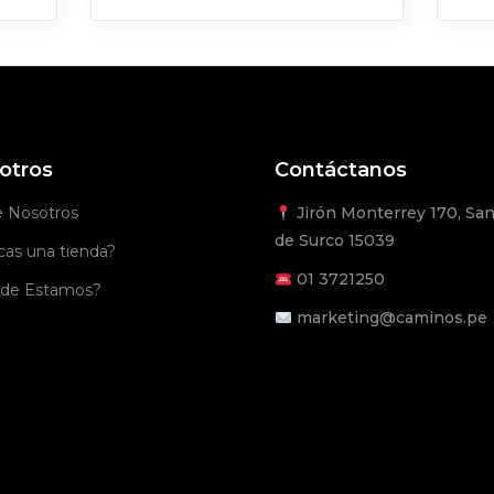
otros
Contáctanos
e Nosotros
Jirón Monterrey 170, San
de Surco 15039
as una tienda?
01
3721250
de Estamos?
marketing@caminos.pe