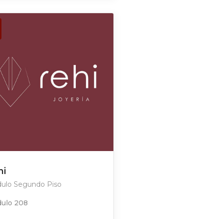
hi
ulo Segundo Piso
ulo 208